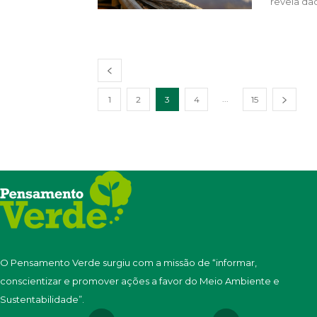
revela dad
...
1
2
3
4
15
O Pensamento Verde surgiu com a missão de “informar,
conscientizar e promover ações a favor do Meio Ambiente e
Sustentabilidade”.