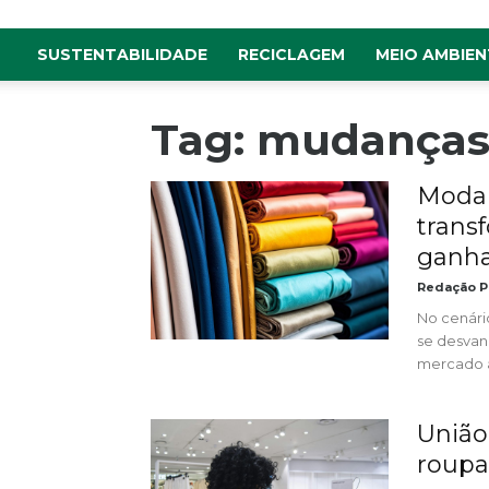
SUSTENTABILIDADE
RECICLAGEM
MEIO AMBIEN
Tag: mudanças
Moda 
trans
ganha
Redação P
No cenári
se desvane
mercado a
União
roupa