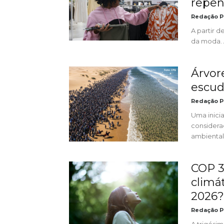
repen
Redação P
A partir d
da moda. A
Árvor
escud
Redação P
Uma inici
considera
ambiental.
COP 3
climá
2026?
Redação P