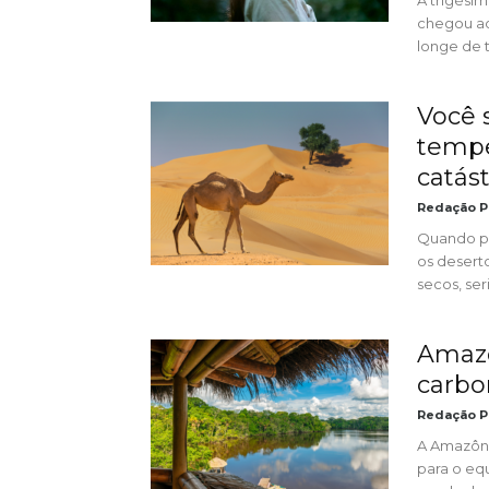
A trigési
chegou ao
longe de t
Você 
temp
catást
Redação P
Quando pe
os desert
secos, se
Amazô
carbo
Redação P
A Amazôni
para o eq