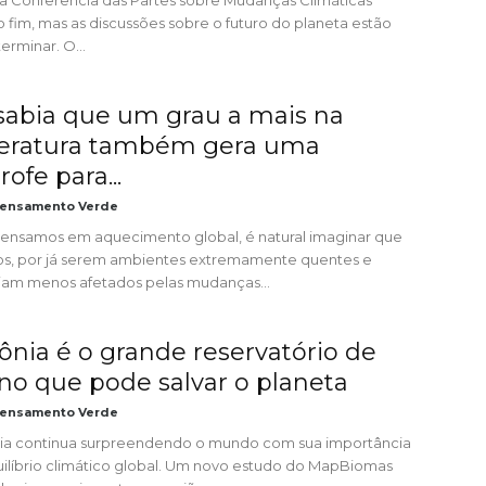
ma Conferência das Partes sobre Mudanças Climáticas
 fim, mas as discussões sobre o futuro do planeta estão
erminar. O...
sabia que um grau a mais na
eratura também gera uma
rofe para...
ensamento Verde
nsamos em aquecimento global, é natural imaginar que
os, por já serem ambientes extremamente quentes e
riam menos afetados pelas mudanças...
nia é o grande reservatório de
no que pode salvar o planeta
ensamento Verde
a continua surpreendendo o mundo com sua importância
uilíbrio climático global. Um novo estudo do MapBiomas