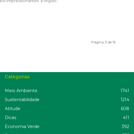
os impressionantes: a região...
Página 3 de 15
Categorias
Meio Ambiente
1741
Sustentabilidade
1214
Atitude
608
Dicas
411
Economia Verde
392