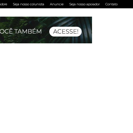
obre
Seja nosso colunista
Anuncie
Seja nosso apoiador
Contato