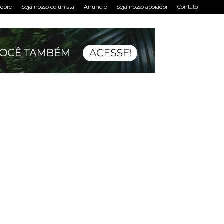
obre
Seja nosso colunista
Anuncie
Seja nosso apoiador
Contato