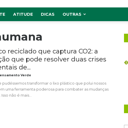
TE
ATITUDE
DICAS
OUTRAS
 humana
ico reciclado que captura CO2: a
ção que pode resolver duas crises
tais de...
ensamento Verde
e pudéssemos transformar o lixo plástico que polui nossos
em uma ferramenta poderosa para combater as mudanças
 Isso não é mais...