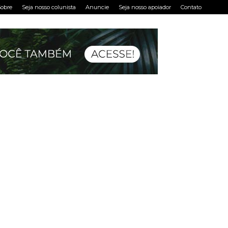
obre
Seja nosso colunista
Anuncie
Seja nosso apoiador
Contato