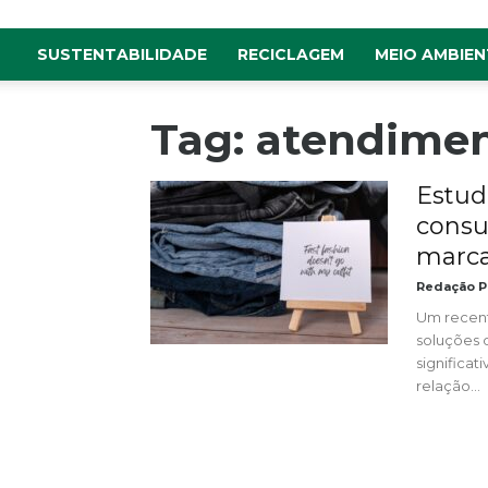
SUSTENTABILIDADE
RECICLAGEM
MEIO AMBIEN
Tag: atendimen
Estud
consu
marca
Redação P
Um recent
soluções 
significa
relação...