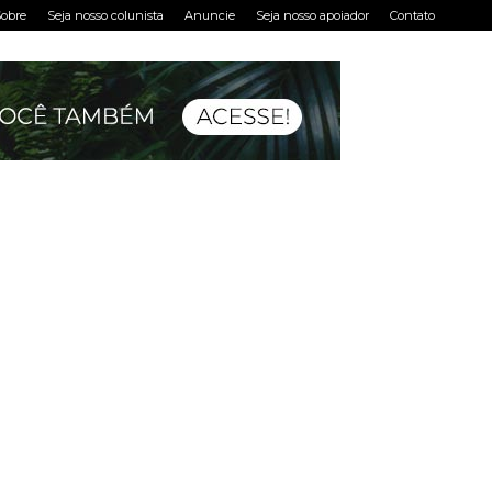
obre
Seja nosso colunista
Anuncie
Seja nosso apoiador
Contato