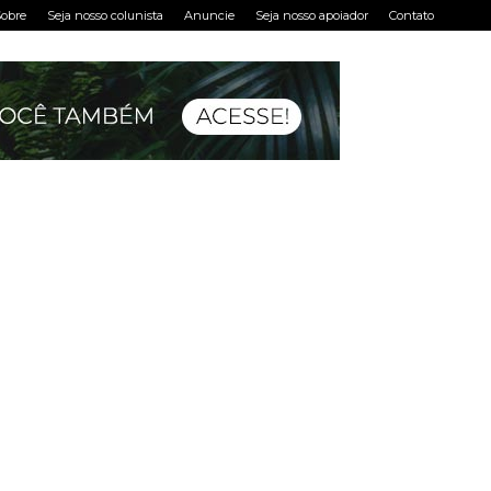
obre
Seja nosso colunista
Anuncie
Seja nosso apoiador
Contato