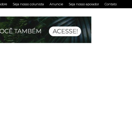
obre
Seja nosso colunista
Anuncie
Seja nosso apoiador
Contato