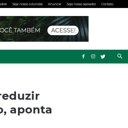
obre
Seja nosso colunista
Anuncie
Seja nosso apoiador
Contato
reduzir
o, aponta