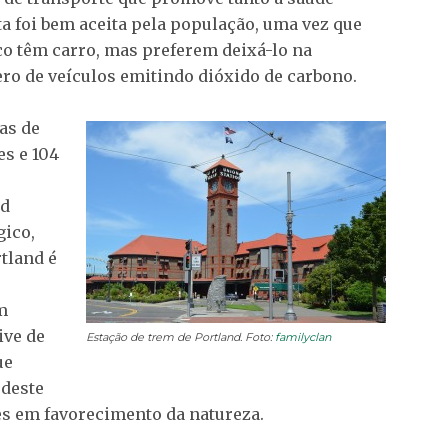
a foi bem aceita pela população, uma vez que
co têm carro, mas preferem deixá-lo na
ero de veículos emitindo dióxido de carbono.
as de
es e 104
ed
gico,
tland é
m
ive de
Estação de trem de Portland. Foto:
familyclan
ue
 deste
s em favorecimento da natureza.