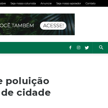
obre
Seja nosso colunista
Anuncie
Seja nosso apoiador
Contato
e poluição
 de cidade