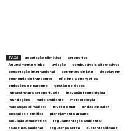
TAGS
adaptação climática
aeroportos
Aquecimento global
aviação
combustíveis alternativos
cooperação internacional
correntes de jato
decolagem
economia do transporte
eficiência energética
emissões de carbono
gestão de riscos
infraestrutura aeroportuária
inovação tecnológica
inundações
meio ambiente
meteorologia
mudanças climáticas
nível do mar
ondas de calor
pesquisa científica
planejamento urbano
poluição atmosférica
regulamentação ambiental
saúde ocupacional
segurança aérea
sustentabilidade