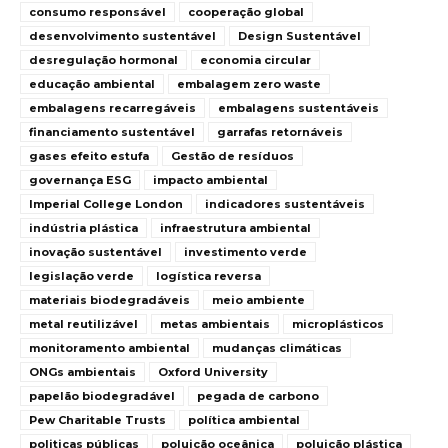
consumo responsável
cooperação global
desenvolvimento sustentável
Design Sustentável
desregulação hormonal
economia circular
educação ambiental
embalagem zero waste
embalagens recarregáveis
embalagens sustentáveis
financiamento sustentável
garrafas retornáveis
gases efeito estufa
Gestão de resíduos
governança ESG
impacto ambiental
Imperial College London
indicadores sustentáveis
indústria plástica
infraestrutura ambiental
inovação sustentável
investimento verde
legislação verde
logística reversa
materiais biodegradáveis
meio ambiente
metal reutilizável
metas ambientais
microplásticos
monitoramento ambiental
mudanças climáticas
ONGs ambientais
Oxford University
papelão biodegradável
pegada de carbono
Pew Charitable Trusts
política ambiental
politicas públicas
poluição oceânica
poluição plástica