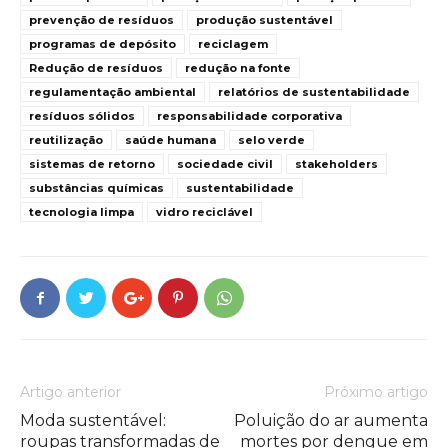
prevenção de resíduos
produção sustentável
programas de depósito
reciclagem
Redução de resíduos
redução na fonte
regulamentação ambiental
relatórios de sustentabilidade
resíduos sólidos
responsabilidade corporativa
reutilização
saúde humana
selo verde
sistemas de retorno
sociedade civil
stakeholders
substâncias químicas
sustentabilidade
tecnologia limpa
vidro reciclável
Artigo anterior
Próximo artigo
Moda sustentável:
Poluição do ar aumenta
roupas transformadas de
mortes por dengue em