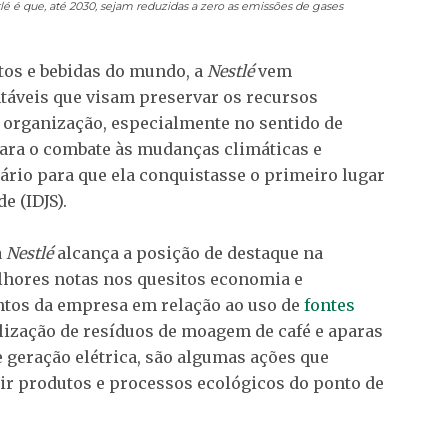
tlé é que, até 2030, sejam reduzidas a zero as emissões de gases
os e bebidas do mundo, a
Nestlé
vem
áveis que visam preservar os recursos
 organização, especialmente no sentido de
para o combate às mudanças climáticas e
ário para que ela conquistasse o primeiro lugar
e (IDJS).
a
Nestlé
alcança a posição de destaque na
lhores notas nos quesitos economia e
tos da empresa em relação ao uso de
fontes
ilização de resíduos de moagem de café e aparas
 geração elétrica, são algumas ações que
 produtos e processos ecológicos do ponto de