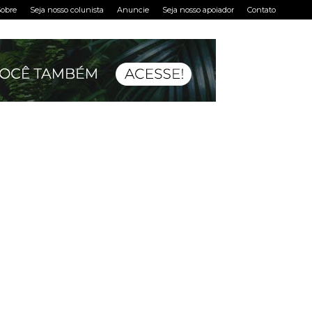
obre
Seja nosso colunista
Anuncie
Seja nosso apoiador
Contato