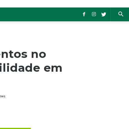
entos no
ilidade em
iews