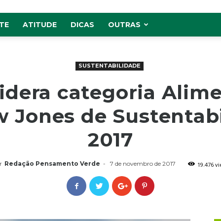
TE
ATITUDE
DICAS
OUTRAS
SUSTENTABILIDADE
lidera categoria Alim
w Jones de Sustentab
2017
r
Redação Pensamento Verde
-
7 de novembro de 2017
19.476 v