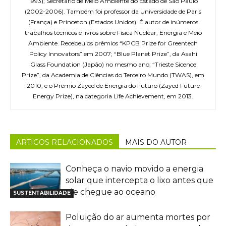
1993); Secretário de Meio Ambiente do Estado de São Paulo
(2002-2006). Também foi professor da Universidade de Paris
(França) e Princeton (Estados Unidos). É autor de inúmeros
trabalhos técnicos e livros sobre Física Nuclear, Energia e Meio
Ambiente. Recebeu os prêmios “KPCB Prize for Greentech
Policy Innovators” em 2007; “Blue Planet Prize”, da Asahi
Glass Foundation (Japão) no mesmo ano; “Trieste Sicence
Prize”, da Academia de Ciências do Terceiro Mundo (TWAS), em
2010; e o Prêmio Zayed de Energia do Futuro (Zayed Future
Energy Prize), na categoria Life Achievement, em 2013.
ARTIGOS RELACIONADOS
MAIS DO AUTOR
Conheça o navio movido a energia
solar que intercepta o lixo antes que
ele chegue ao oceano
SUSTENTABILIDADE
Poluição do ar aumenta mortes por