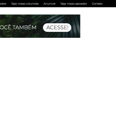
obre
Seja nosso colunista
Anuncie
Seja nosso apoiador
Contato