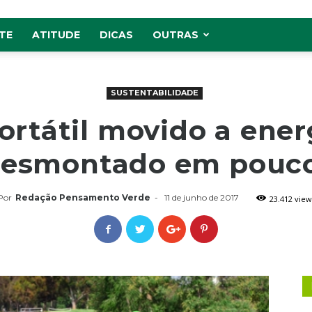
TE
ATITUDE
DICAS
OUTRAS
SUSTENTABILIDADE
rtátil movido a ener
desmontado em pouc
Por
Redação Pensamento Verde
-
11 de junho de 2017
23.412 view