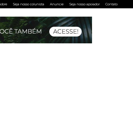
obre
Seja nosso colunista
Anuncie
Seja nosso apoiador
Contato