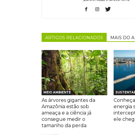
ARTIGOS RELACIONADOS
MAIS DO 
MEIO AMBIENTE
SUSTENTAB
As árvores gigantes da
Conheça 
Amazônia estão sob
energia 
ameaça e a ciência já
intercep
consegue medir o
ele che
tamanho da perda