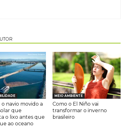
AUTOR
ILIDADE
MEIO AMBIENTE
o navio movido a
Como o El Niño vai
solar que
transformar o inverno
ta o lixo antes que
brasileiro
gue ao oceano