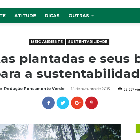
TE
ATITUDE
DICAS
OUTRAS
MEIO AMBIENTE
SUSTENTABILIDADE
tas plantadas e seus 
ara a sustentabilida
or
Redação Pensamento Verde
-
14 de outubro de 2013
32.657 vi