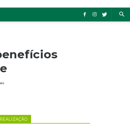
benefícios
de
ews
REALIZAÇÃO