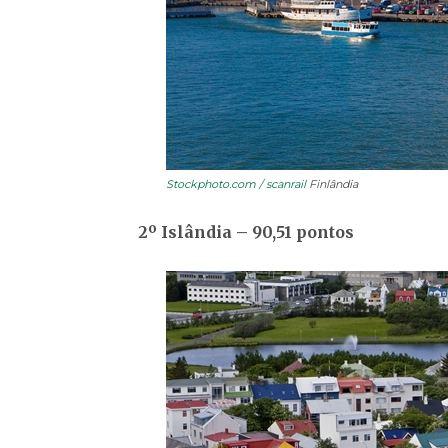
Stockphoto.com / scanrail
Finlândia
2
º
Islândia – 90,51 pontos