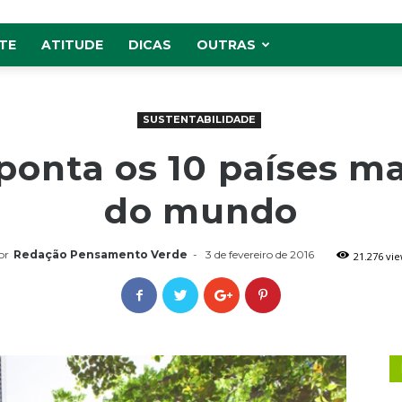
TE
ATITUDE
DICAS
OUTRAS
SUSTENTABILIDADE
ponta os 10 países ma
do mundo
or
Redação Pensamento Verde
-
3 de fevereiro de 2016
21.276 vi