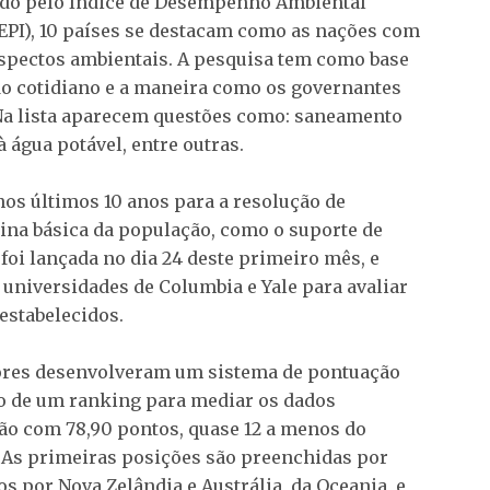
ado pelo Índice de Desempenho Ambiental
PI), 10 países se destacam como as nações com
pectos ambientais. A pesquisa tem como base
do cotidiano e a maneira como os governantes
Na lista aparecem questões como: saneamento
à água potável, entre outras.
nos últimos 10 anos para a resolução de
na básica da população, como o suporte de
oi lançada no dia 24 deste primeiro mês, e
 universidades de Columbia e Yale para avaliar
estabelecidos.
dores desenvolveram um sistema de pontuação
ro de um ranking para mediar os dados
ção com 78,90 pontos, quase 12 a menos do
. As primeiras posições são preenchidas por
s por Nova Zelândia e Austrália, da Oceania, e