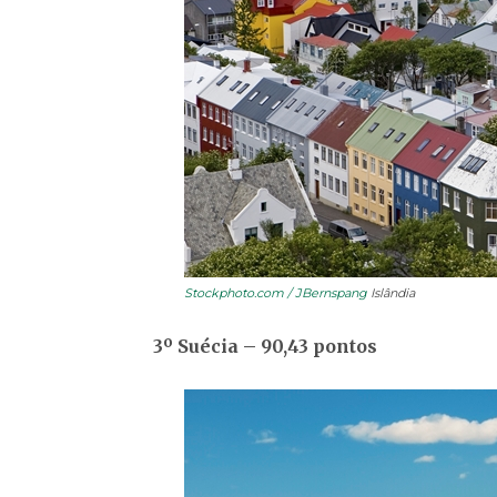
Stockphoto.com / JBernspang
Islândia
3
º
Suécia – 90,43 pontos