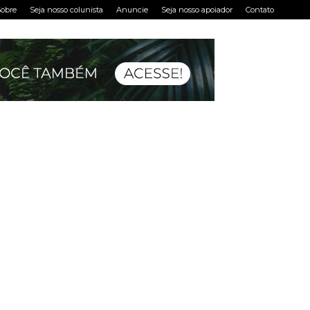
obre
Seja nosso colunista
Anuncie
Seja nosso apoiador
Contato