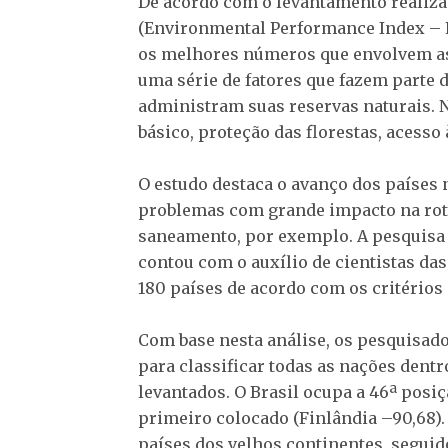
De acordo com o levantamento realiz
(Environmental Performance Index – E
os melhores números que envolvem as
uma série de fatores que fazem parte 
administram suas reservas naturais. 
básico, proteção das florestas, acesso 
O estudo destaca o avanço dos países 
problemas com grande impacto na roti
saneamento, por exemplo. A pesquisa f
contou com o auxílio de cientistas das
180 países de acordo com os critérios 
Com base nesta análise, os pesquisa
para classificar todas as nações dent
levantados. O Brasil ocupa a 46ª posi
primeiro colocado (Finlândia –90,68)
países dos velhos continentes, seguido