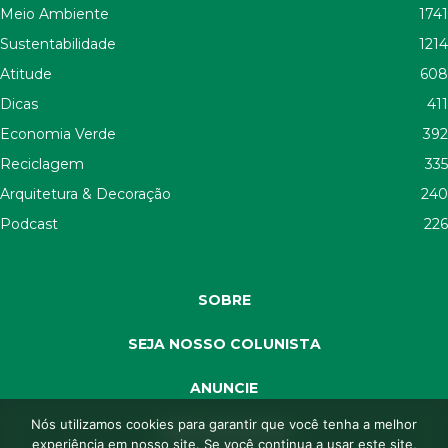
Meio Ambiente
1741
Sustentabilidade
1214
Atitude
608
Dicas
411
Economia Verde
392
Reciclagem
335
Arquitetura & Decoração
240
Podcast
226
SOBRE
SEJA NOSSO COLUNISTA
ANUNCIE
Nós utilizamos cookies para garantir que você tenha a melhor
SEJA APOIADOR
experiência em nosso site. Se você continua a usar este site,