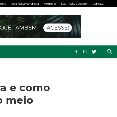
obre
Seja nosso colunista
Anuncie
Seja nosso apoiador
Contato
ra e como
o meio