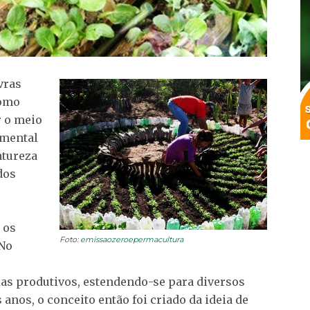
vras
como
r o meio
amental
atureza
dos
 os
Foto:
emissaozeroepermacultura
 No
as produtivos, estendendo-se para diversos
anos, o conceito então foi criado da ideia de