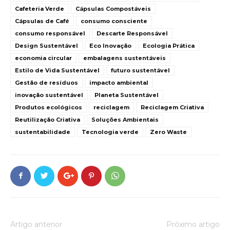
Cafeteria Verde
Cápsulas Compostáveis
Cápsulas de Café
consumo consciente
consumo responsável
Descarte Responsável
Design Sustentável
Eco Inovação
Ecologia Prática
economia circular
embalagens sustentáveis
Estilo de Vida Sustentável
futuro sustentável
Gestão de resíduos
impacto ambiental
inovação sustentável
Planeta Sustentável
Produtos ecológicos
reciclagem
Reciclagem Criativa
Reutilização Criativa
Soluções Ambientais
sustentabilidade
Tecnologia verde
Zero Waste
Artigo anterior
Próximo artigo