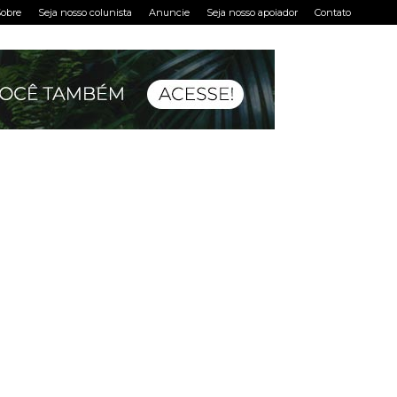
obre
Seja nosso colunista
Anuncie
Seja nosso apoiador
Contato