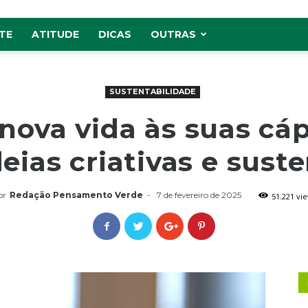
TE
ATITUDE
DICAS
OUTRAS
SUSTENTABILIDADE
nova vida às suas cáp
deias criativas e sust
or
Redação Pensamento Verde
-
7 de fevereiro de 2025
51.221 vi