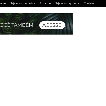
obre
Seja nosso colunista
Anuncie
Seja nosso apoiador
Contato