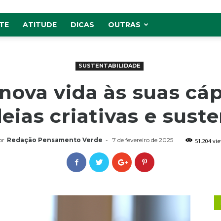
TE
ATITUDE
DICAS
OUTRAS
SUSTENTABILIDADE
nova vida às suas cáp
deias criativas e sust
or
Redação Pensamento Verde
-
7 de fevereiro de 2025
51.204 vi