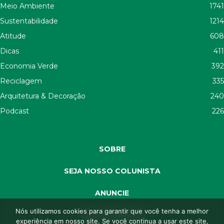
Meio Ambiente
1741
Sustentabilidade
1214
Atitude
608
Dicas
411
Economia Verde
392
Reciclagem
335
Arquitetura & Decoração
240
Podcast
226
SOBRE
SEJA NOSSO COLUNISTA
ANUNCIE
Nós utilizamos cookies para garantir que você tenha a melhor
SEJA APOIADOR
experiência em nosso site. Se você continua a usar este site,