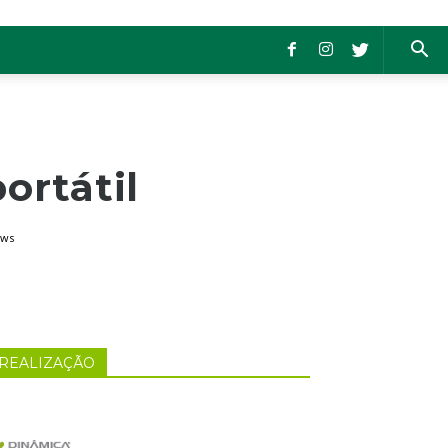
ortátil
ews
REALIZAÇÃO