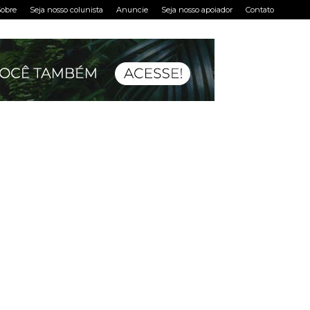
obre
Seja nosso colunista
Anuncie
Seja nosso apoiador
Contato