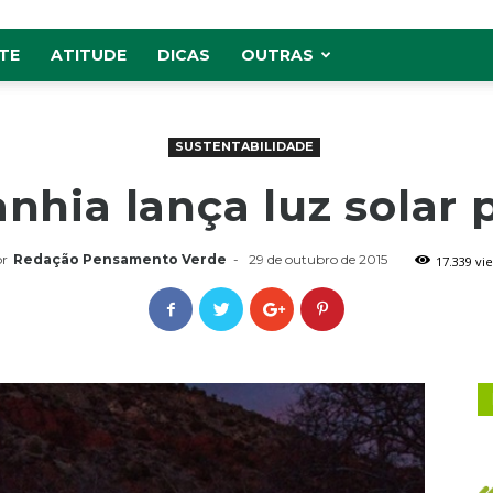
TE
ATITUDE
DICAS
OUTRAS
SUSTENTABILIDADE
hia lança luz solar p
r
Redação Pensamento Verde
-
29 de outubro de 2015
17.339 vi