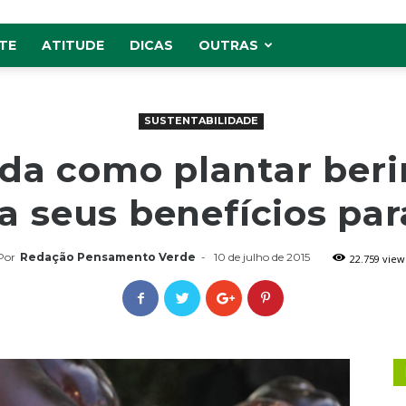
TE
ATITUDE
DICAS
OUTRAS
SUSTENTABILIDADE
da como plantar berin
a seus benefícios par
Por
Redação Pensamento Verde
-
10 de julho de 2015
22.759 view