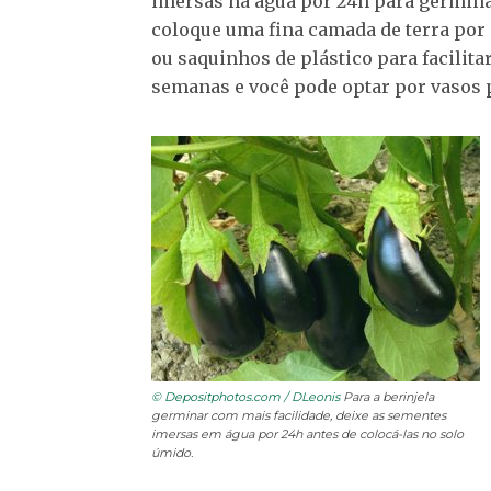
imersas na água por 24h para germina
coloque uma fina camada de terra por 
ou saquinhos de plástico para facilita
semanas e você pode optar por vasos 
© Depositphotos.com / DLeonis
Para a berinjela
germinar com mais facilidade, deixe as sementes
imersas em água por 24h antes de colocá-las no solo
úmido.