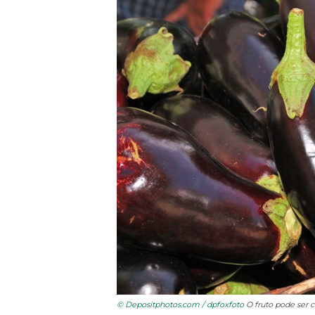
© Depositphotos.com / dpfoxfoto
O fruto pode ser c