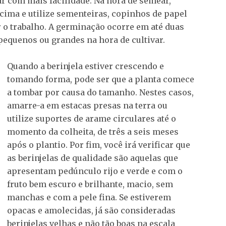
r com mais facilidade. Na hora de semear,
cima e utilize sementeiras, copinhos de papel
r o trabalho. A germinação ocorre em até duas
pequenos ou grandes na hora de cultivar.
Quando a berinjela estiver crescendo e
tomando forma, pode ser que a planta comece
a tombar por causa do tamanho. Nestes casos,
amarre-a em estacas presas na terra ou
utilize suportes de arame circulares até o
momento da colheita, de três a seis meses
após o plantio. Por fim, você irá verificar que
as berinjelas de qualidade são aquelas que
apresentam pedúnculo rijo e verde e com o
fruto bem escuro e brilhante, macio, sem
manchas e com a pele fina. Se estiverem
opacas e amolecidas, já são consideradas
berinjelas velhas e não tão boas na escala