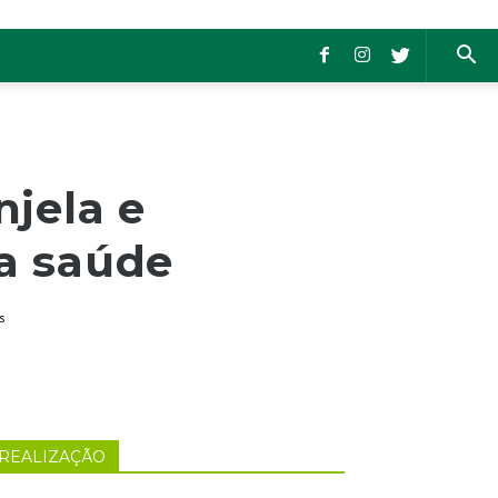
jela e
a saúde
s
REALIZAÇÃO