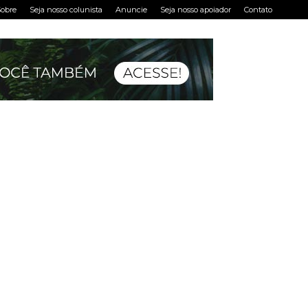
obre
Seja nosso colunista
Anuncie
Seja nosso apoiador
Contato