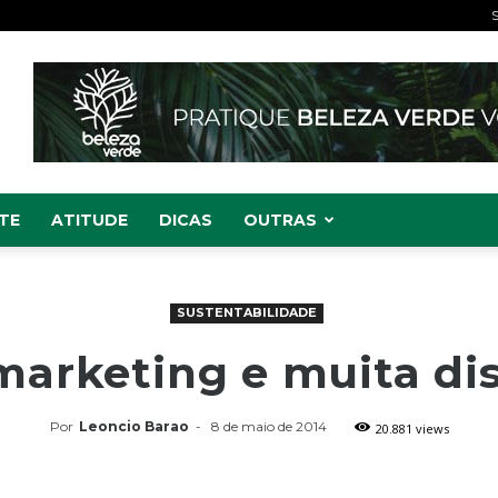
S
TE
ATITUDE
DICAS
OUTRAS
SUSTENTABILIDADE
marketing e muita di
Por
Leoncio Barao
-
8 de maio de 2014
20.881 views