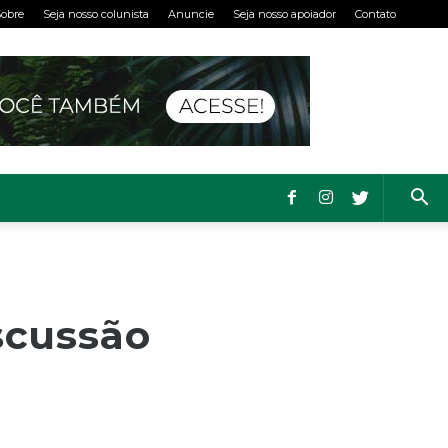
obre
Seja nosso colunista
Anuncie
Seja nosso apoiador
Contato
scussão