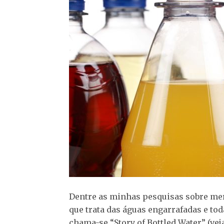
Dentre as minhas pesquisas sobre mer
que trata das águas engarrafadas e tod
chama-se “Story of Bottled Water” (vej