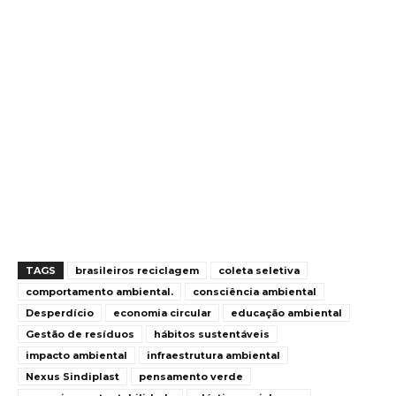
TAGS
brasileiros reciclagem
coleta seletiva
comportamento ambiental.
consciência ambiental
Desperdício
economia circular
educação ambiental
Gestão de resíduos
hábitos sustentáveis
impacto ambiental
infraestrutura ambiental
Nexus Sindiplast
pensamento verde