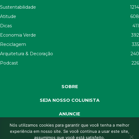
Sustentabilidade
1214
Atitude
608
Dicas
411
Economia Verde
392
Reciclagem
335
Arquitetura & Decoração
240
Podcast
226
SOBRE
SEJA NOSSO COLUNISTA
ANUNCIE
Nós utilizamos cookies para garantir que você tenha a melhor
SEJA APOIADOR
experiência em nosso site. Se você continua a usar este site,
assumimos que você está satisfeito.