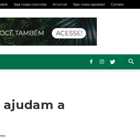
obre
Seja nosso colunista
Anuncie
Seja nosso apoiador
Contato
e ajudam a
iews