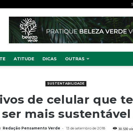
S
TE
ATITUDE
DICAS
OUTRAS
SUSTENTABILIDADE
tivos de celular que t
ser mais sustentável
r
Redação Pensamento Verde
-
13 de setembro de 2018
30.530 v