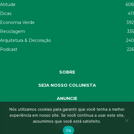
Atitude
608
Dicas
411
Economia Verde
392
Reciclagem
335
Arquitetura & Decoração
240
Podcast
226
SOBRE
SEJA NOSSO COLUNISTA
ANUNCIE
Nós utilizamos cookies para garantir que você tenha a melhor
SEJA APOIADOR
experiência em nosso site. Se você continua a usar este site,
assumimos que você está satisfeito.
CONTATO
Ok