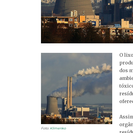
O lix
produ
dos m
ambie
tóxic
resíd
ofere
Assim
orgân
Foto:
Klimenko
resíd