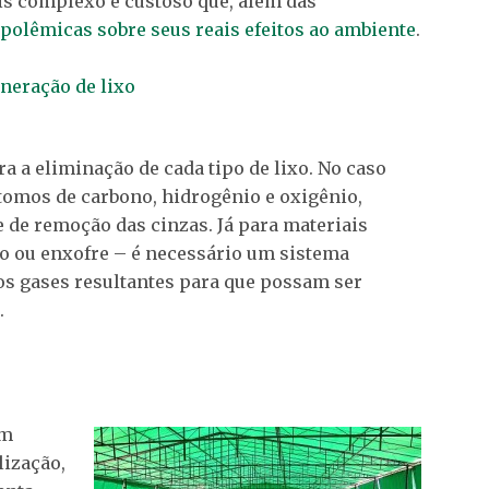
s complexo e custoso que, além das
 polêmicas sobre seus reais efeitos ao ambiente
.
a a eliminação de cada tipo de lixo. No caso
omos de carbono, hidrogênio e oxigênio,
 de remoção das cinzas. Já para materiais
ro ou enxofre – é necessário um sistema
s gases resultantes para que possam ser
.
em
ização,