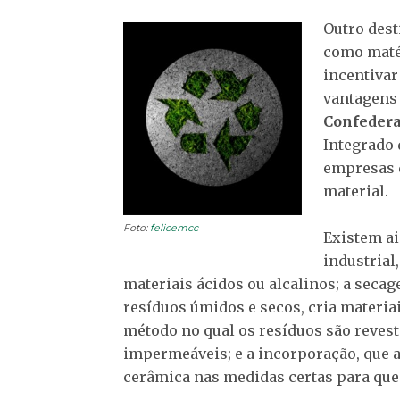
Outro dest
como matér
incentivar
vantagens 
Confedera
Integrado 
empresas q
material.
Foto:
felicemcc
Existem ai
industrial,
materiais ácidos ou alcalinos; a secag
resíduos úmidos e secos, cria materi
método no qual os resíduos são revest
impermeáveis; e a incorporação, que a
cerâmica nas medidas certas para que