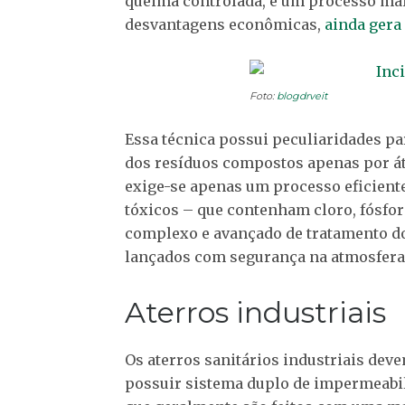
queima controlada, é um processo mai
desvantagens econômicas,
ainda gera
Foto:
blogdrveit
Essa técnica possui peculiaridades par
dos resíduos compostos apenas por át
exige-se apenas um processo eficiente
tóxicos – que contenham cloro, fósfo
complexo e avançado de tratamento do
lançados com segurança na atmosfera
Aterros industriais
Os aterros sanitários industriais dev
possuir sistema duplo de impermeabil