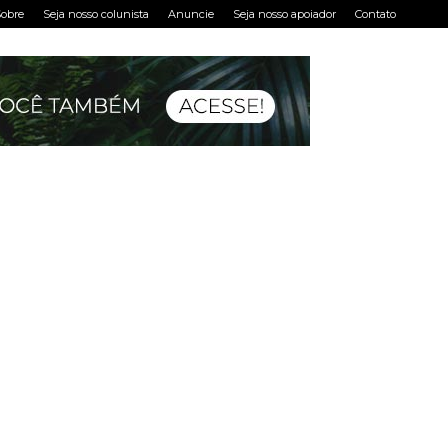
obre
Seja nosso colunista
Anuncie
Seja nosso apoiador
Contato