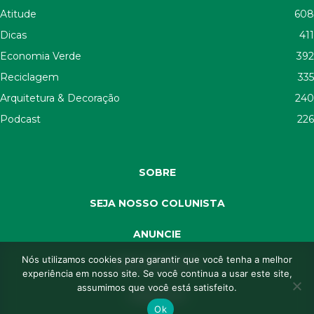
Atitude
608
Dicas
411
Economia Verde
392
Reciclagem
335
Arquitetura & Decoração
240
Podcast
226
SOBRE
SEJA NOSSO COLUNISTA
ANUNCIE
Nós utilizamos cookies para garantir que você tenha a melhor
SEJA APOIADOR
experiência em nosso site. Se você continua a usar este site,
assumimos que você está satisfeito.
CONTATO
Ok