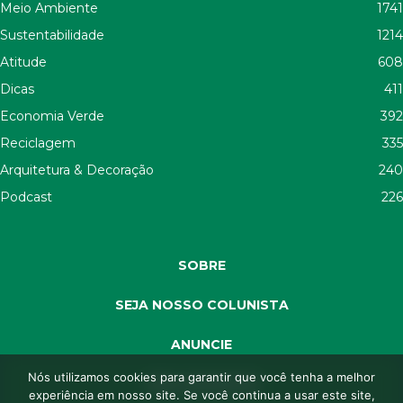
Meio Ambiente
1741
Sustentabilidade
1214
Atitude
608
Dicas
411
Economia Verde
392
Reciclagem
335
Arquitetura & Decoração
240
Podcast
226
SOBRE
SEJA NOSSO COLUNISTA
ANUNCIE
Nós utilizamos cookies para garantir que você tenha a melhor
SEJA APOIADOR
experiência em nosso site. Se você continua a usar este site,