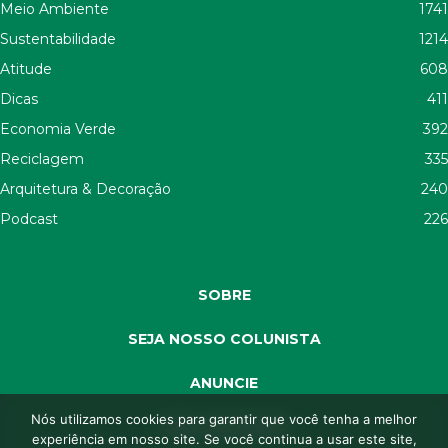
Meio Ambiente
1741
Sustentabilidade
1214
Atitude
608
Dicas
411
Economia Verde
392
Reciclagem
335
Arquitetura & Decoração
240
Podcast
226
SOBRE
SEJA NOSSO COLUNISTA
ANUNCIE
Nós utilizamos cookies para garantir que você tenha a melhor
SEJA APOIADOR
experiência em nosso site. Se você continua a usar este site,