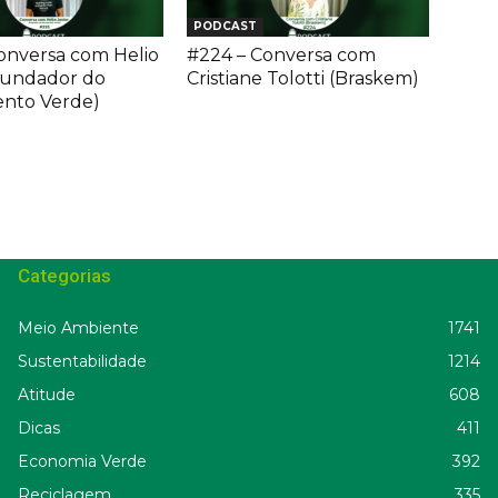
PODCAST
onversa com Helio
#224 – Conversa com
Fundador do
Cristiane Tolotti (Braskem)
nto Verde)
Categorias
Meio Ambiente
1741
Sustentabilidade
1214
Atitude
608
Dicas
411
Economia Verde
392
Reciclagem
335