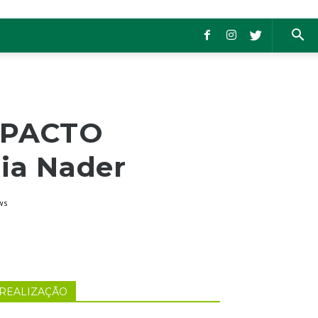
MPACTO
ia Nader
ws
REALIZAÇÃO