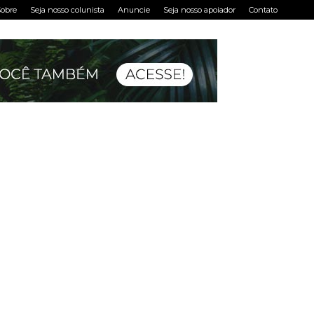
obre
Seja nosso colunista
Anuncie
Seja nosso apoiador
Contato