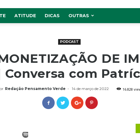
TE
ATITUDE
DICAS
OUTRAS
PODCAST
– MONETIZAÇÃO DE I
| Conversa com Patríc
or
Redação Pensamento Verde
-
14 de março de 2022
16.828 vie