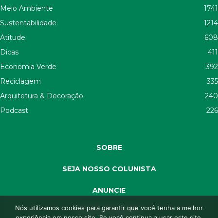
Meio Ambiente
1741
Sustentabilidade
1214
Atitude
608
Dicas
411
Economia Verde
392
Reciclagem
335
Arquitetura & Decoração
240
Podcast
226
SOBRE
SEJA NOSSO COLUNISTA
ANUNCIE
Nós utilizamos cookies para garantir que você tenha a melhor
SEJA APOIADOR
experiência em nosso site. Se você continua a usar este site,