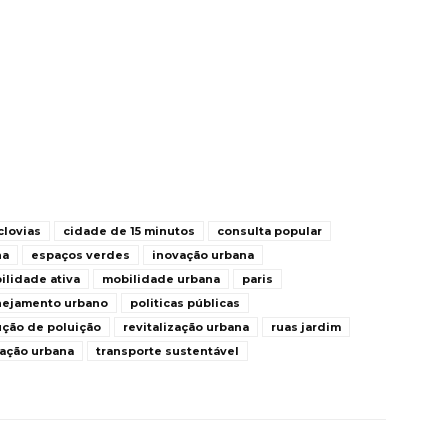
clovias
cidade de 15 minutos
consulta popular
na
espaços verdes
inovação urbana
ilidade ativa
mobilidade urbana
paris
nejamento urbano
politicas públicas
ção de poluição
revitalização urbana
ruas jardim
ação urbana
transporte sustentável