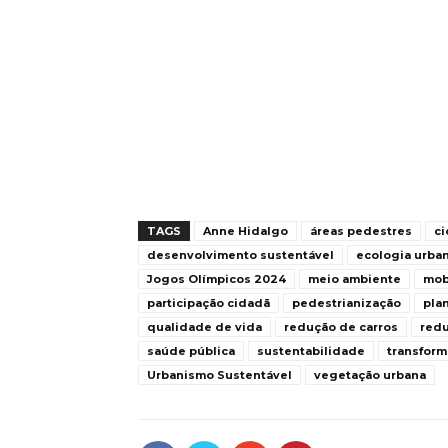
TAGS
Anne Hidalgo
áreas pedestres
ci
desenvolvimento sustentável
ecologia urba
Jogos Olímpicos 2024
meio ambiente
mob
participação cidadã
pedestrianização
pla
qualidade de vida
redução de carros
redu
saúde pública
sustentabilidade
transform
Urbanismo Sustentável
vegetação urbana