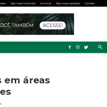
obre
Seja nosso colunista
Anuncie
Seja nosso apoiador
Contato
s em áreas
res
s