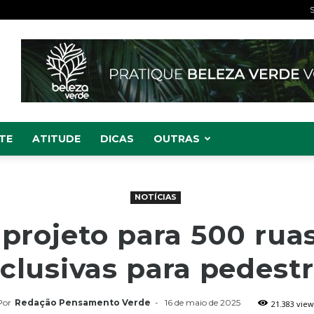
S
TE
ATITUDE
DICAS
OUTRAS
NOTÍCIAS
 projeto para 500 rua
clusivas para pedest
Por
Redação Pensamento Verde
-
16 de maio de 2025
21.383 view