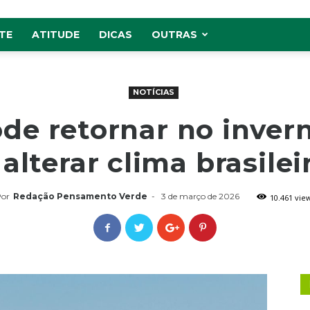
TE
ATITUDE
DICAS
OUTRAS
NOTÍCIAS
ode retornar no inver
 alterar clima brasilei
or
Redação Pensamento Verde
-
3 de março de 2026
10.461 vie