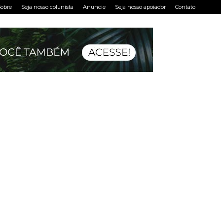
obre
Seja nosso colunista
Anuncie
Seja nosso apoiador
Contato