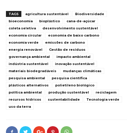
TAGS
agricultura sustentável
Biodiversidade
bioeconomia
bioplástico
cana-de-açúcar
coleta seletiva
desenvolvimento sustentável
economia circular
economia de baixo carbono
economia verde
emissões de carbono
energia renovável
Gestão de resíduos
governança ambiental
impacto ambiental
indústria sustentável
inovação sustentável
materiais biodegradáveis
mudanças climáticas
pesquisa ambiental
pesquisa científica
plásticos alternativos
polietileno biológico
política ambiental
produção sustentável
reciclagem
recursos hídricos
sustentabilidade
Tecnologia verde
uso da terra