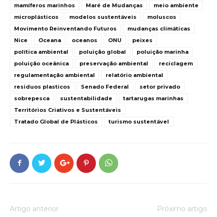
mamíferos marinhos
Maré de Mudanças
meio ambiente
microplásticos
modelos sustentáveis
moluscos
Movimento Reinventando Futuros
mudanças climáticas
Nice
Oceana
oceanos
ONU
peixes
política ambiental
poluição global
poluição marinha
poluição oceânica
preservação ambiental
reciclagem
regulamentação ambiental
relatório ambiental
residuos plasticos
Senado Federal
setor privado
sobrepesca
sustentabilidade
tartarugas marinhas
Territórios Criativos e Sustentáveis
Tratado Global de Plásticos
turismo sustentável
Artigo anterior
Próximo artigo