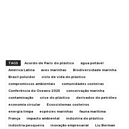
TAGS
Acordo de Paris do plástico
água potável
América Latina
aves marinhas
Biodiversidade marinha
Brasil poluidor
ciclo de vida do plástico
compromissos ambientais
comunidades costeiras
Conferência do Oceano 2025
conservação marinha
contaminação
crise do plástico
derivados do petróleo
economia circular
Ecossistemas costeiros
energia limpa
espécies marinhas
fauna marítima
França
impacto ambiental
indústria do plástico
indústria pesqueira
inovação empresarial
Liu Berman