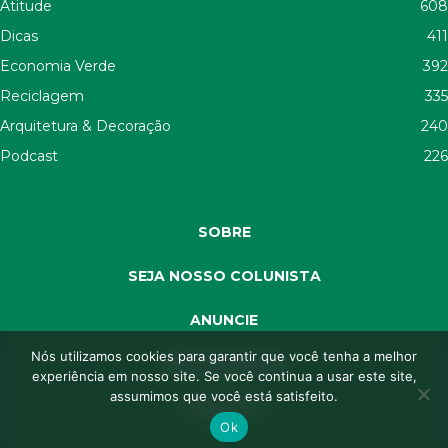
Atitude
608
Dicas
411
Economia Verde
392
Reciclagem
335
Arquitetura & Decoração
240
Podcast
226
SOBRE
SEJA NOSSO COLUNISTA
ANUNCIE
Nós utilizamos cookies para garantir que você tenha a melhor
SEJA APOIADOR
experiência em nosso site. Se você continua a usar este site,
assumimos que você está satisfeito.
CONTATO
Ok