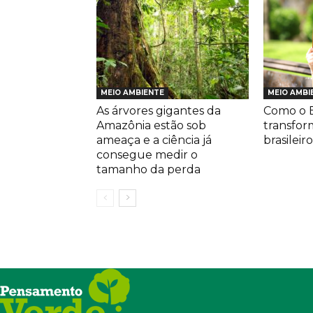
MEIO AMBIENTE
MEIO AMBI
As árvores gigantes da
Como o E
Amazônia estão sob
transfor
ameaça e a ciência já
brasileiro
consegue medir o
tamanho da perda