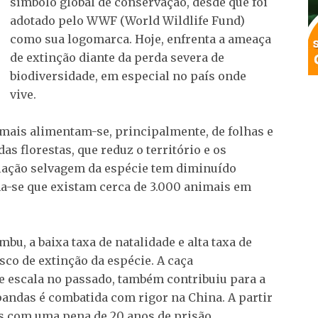
símbolo global de conservação, desde que foi
adotado pelo WWF (World Wildlife Fund)
como sua logomarca. Hoje, enfrenta a ameaça
de extinção diante da perda severa de
biodiversidade, em especial no país onde
vive.
mais alimentam-se, principalmente, de folhas e
s florestas, que reduz o território e os
ulação selvagem da espécie tem diminuído
a-se que existam cerca de 3.000 animais em
bu, a baixa taxa de natalidade e alta taxa de
sco de extinção da espécie. A caça
e escala no passado, também contribuiu para a
 pandas é combatida com rigor na China. A partir
es com uma pena de 20 anos de prisão.