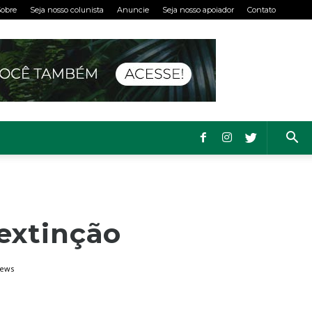
obre
Seja nosso colunista
Anuncie
Seja nosso apoiador
Contato
extinção
iews