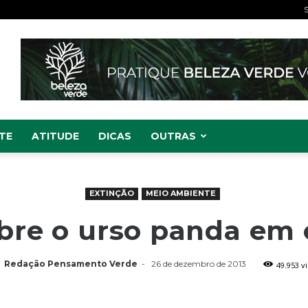
S
TE
ATITUDE
DICAS
OUTRAS
EXTINÇÃO
MEIO AMBIENTE
bre o urso panda em 
r
Redação Pensamento Verde
-
26 de dezembro de 2013
49.953 v