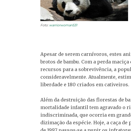
Foto:
warriorwoman531
Apesar de serem carnívoros, estes ani
brotos de bambu. Com a perda maciça da
recursos para a sobrevivência, a pop
consideravelmente. Atualmente, estim
liberdade e 180 criados em cativeiros.
Além da destruição das florestas de bam
mortalidade infantil tem agravado o ri
indiscriminada, que ocorria em grand
dizimação da espécie. Hoje, a caça de
de 1997 passou-se a punir os infrator