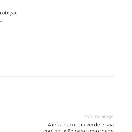
roteção
.
Próximo artigo
A infraestrutura verde e sua
contribuição para uma cidade