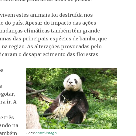
 vivem estes animais foi destruída nos
o do país. Apesar do impacto das ações
mudanças climáticas também têm grande
umas das principais espécies de bambu, que
na região. As alterações provocadas pelo
ficaram o desaparecimento das florestas.
os
s
sgotar,
a ir. A
e três
hando na
 também
Foto:
nostri-imago