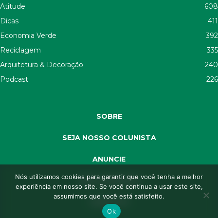
Atitude
608
Dicas
411
Economia Verde
392
Reciclagem
335
Arquitetura & Decoração
240
Podcast
226
SOBRE
SEJA NOSSO COLUNISTA
ANUNCIE
Nós utilizamos cookies para garantir que você tenha a melhor
SEJA APOIADOR
experiência em nosso site. Se você continua a usar este site,
assumimos que você está satisfeito.
CONTATO
Ok