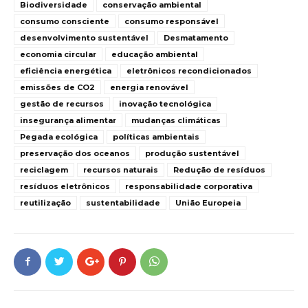
Biodiversidade
conservação ambiental
consumo consciente
consumo responsável
desenvolvimento sustentável
Desmatamento
economia circular
educação ambiental
eficiência energética
eletrônicos recondicionados
emissões de CO2
energia renovável
gestão de recursos
inovação tecnológica
insegurança alimentar
mudanças climáticas
Pegada ecológica
políticas ambientais
preservação dos oceanos
produção sustentável
reciclagem
recursos naturais
Redução de resíduos
resíduos eletrônicos
responsabilidade corporativa
reutilização
sustentabilidade
União Europeia