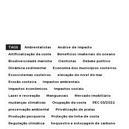
TAGS
Ambientalistas
Análise de impacto
Artificialização da costa
Benefícios imateriais do oceano
Biodiversidade marinha
Cientistas
Debate político
Dinâmica sedimentar
Economia dos municípios costeiros
Ecossistemas costeiros
elevação do nível do mar
Erosão costeira
Impactos ambientais
Impactos econômicos
Impactos sociais
Lazer e recreação
Manguezais
Mercado imobiliário
mudanças climáticas
Ocupação da costa
PEC 03/2022
preservação ambiental
Privatização de praias
Produção pesqueira
Proteção da linha de costa
Regulação climática
Sequestro e estocagem de carbono