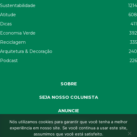
Sustentabilidade
1214
Atitude
608
Dicas
411
Economia Verde
392
Reciclagem
335
Arquitetura & Decoração
240
Podcast
226
SOBRE
SEJA NOSSO COLUNISTA
ANUNCIE
Nós utilizamos cookies para garantir que você tenha a melhor
SEJA APOIADOR
experiência em nosso site. Se você continua a usar este site,
assumimos que você está satisfeito.