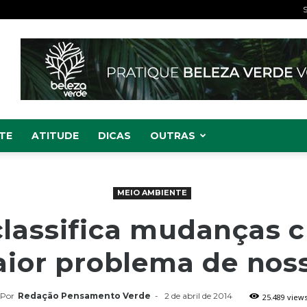
S
TE
ATITUDE
DICAS
OUTRAS
MEIO AMBIENTE
assifica mudanças c
ior problema de nos
Por
Redação Pensamento Verde
-
2 de abril de 2014
25.489 view