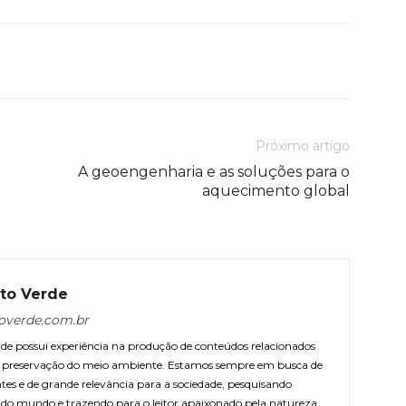
Próximo artigo
A geoengenharia e as soluções para o
aquecimento global
to Verde
overde.com.br
e possui experiência na produção de conteúdos relacionados
 e preservação do meio ambiente. Estamos sempre em busca de
ntes e de grande relevância para a sociedade, pesquisando
r do mundo e trazendo para o leitor apaixonado pela natureza.