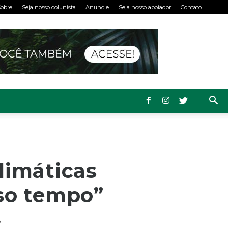
obre
Seja nosso colunista
Anuncie
Seja nosso apoiador
Contato
limáticas
so tempo”
s