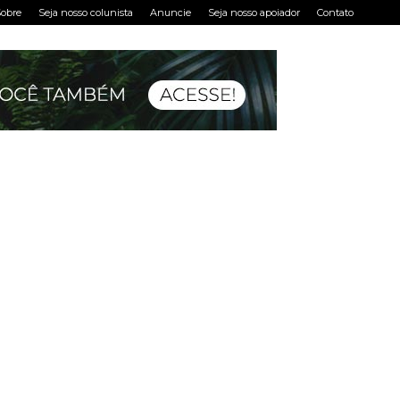
obre
Seja nosso colunista
Anuncie
Seja nosso apoiador
Contato