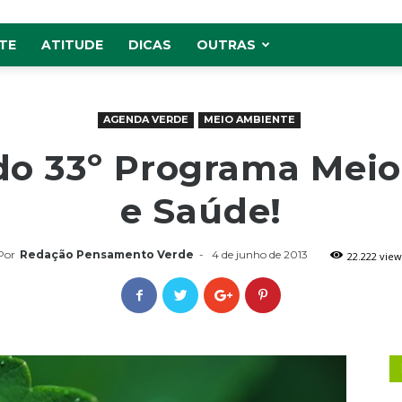
TE
ATITUDE
DICAS
OUTRAS
AGENDA VERDE
MEIO AMBIENTE
 do 33º Programa Mei
e Saúde!
Por
Redação Pensamento Verde
-
4 de junho de 2013
22.222 view