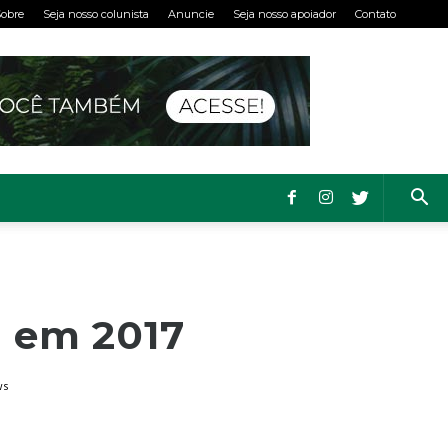
obre
Seja nosso colunista
Anuncie
Seja nosso apoiador
Contato
r em 2017
ws