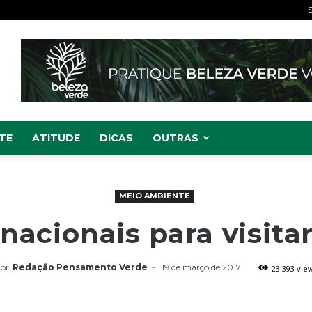
S
TE
ATITUDE
DICAS
OUTRAS
MEIO AMBIENTE
nacionais para visita
or
Redação Pensamento Verde
-
19 de março de 2017
23.393 vie