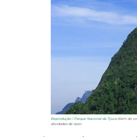
Reprodução / Parque Nacional da Tijuca
Além do con
atividades de lazer.