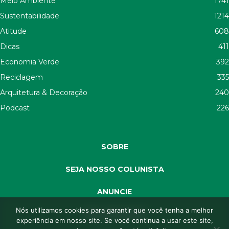
Meio Ambiente
1741
Sustentabilidade
1214
Atitude
608
Dicas
411
Economia Verde
392
Reciclagem
335
Arquitetura & Decoração
240
Podcast
226
SOBRE
SEJA NOSSO COLUNISTA
ANUNCIE
Nós utilizamos cookies para garantir que você tenha a melhor
SEJA APOIADOR
experiência em nosso site. Se você continua a usar este site,