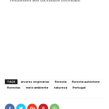
TAGS
árvores originárias
floresta
floresta autóctone
florestas
meio ambiente
natureza
Portugal