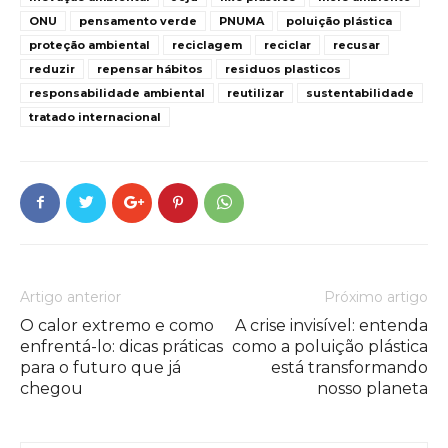
ONU
pensamento verde
PNUMA
poluição plástica
proteção ambiental
reciclagem
reciclar
recusar
reduzir
repensar hábitos
residuos plasticos
responsabilidade ambiental
reutilizar
sustentabilidade
tratado internacional
Artigo anterior
Próximo artigo
O calor extremo e como
A crise invisível: entenda
enfrentá-lo: dicas práticas
como a poluição plástica
para o futuro que já
está transformando
chegou
nosso planeta