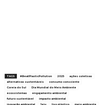
TAGS
#BeatPlasticPollution
2025
ações coletivas
alternativas sustentáveis
consumo consciente
Coreia do Sul
Dia Mundial do Meio Ambiente
ecossistemas
engajamento ambiental
futuro sustentável
impacto ambiental
inovação ambiental
Jeju
lixo plástico
meio ambiente